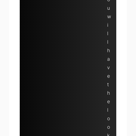
u
w
i
l
l
h
a
v
e
t
h
e
l
o
o
k