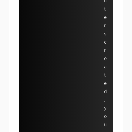
h
t
e
r
s
c
r
e
a
t
e
d
,
y
o
u