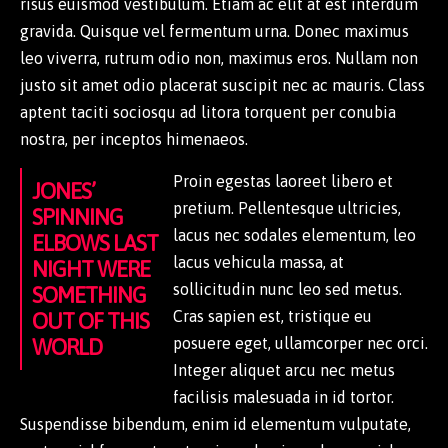
risus euismod vestibulum. Etiam ac elit at est interdum
gravida. Quisque vel fermentum urna. Donec maximus
leo viverra, rutrum odio non, maximus eros. Nullam non
justo sit amet odio placerat suscipit nec ac mauris. Class
aptent taciti sociosqu ad litora torquent per conubia
nostra, per inceptos himenaeos.
Proin egestas laoreet libero et
JONES’
pretium. Pellentesque ultricies,
SPINNING
lacus nec sodales elementum, leo
ELBOWS LAST
lacus vehicula massa, at
NIGHT WERE
sollicitudin nunc leo sed metus.
SOMETHING
Cras sapien est, tristique eu
OUT OF THIS
WORLD
posuere eget, ullamcorper nec orci.
Integer aliquet arcu nec metus
facilisis malesuada in id tortor.
Suspendisse bibendum, enim id elementum vulputate,