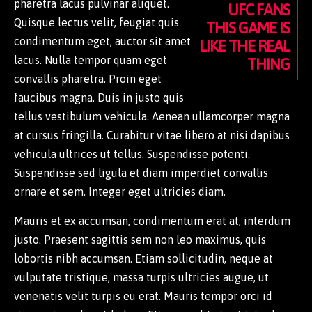
pharetra lacus pulvinar aliquet.
UFC FANS
Quisque lectus velit, feugiat quis
THIS GAME IS
condimentum eget, auctor sit amet
LIKE THE REAL
lacus. Nulla tempor quam eget
THING
convallis pharetra. Proin eget
faucibus magna. Duis in justo quis
tellus vestibulum vehicula. Aenean ullamcorper magna
at cursus fringilla. Curabitur vitae libero at nisi dapibus
vehicula ultrices ut tellus. Suspendisse potenti.
Suspendisse sed ligula et diam imperdiet convallis
ornare et sem. Integer eget ultricies diam.
Mauris et ex accumsan, condimentum erat at, interdum
justo. Praesent sagittis sem non leo maximus, quis
lobortis nibh accumsan. Etiam sollicitudin, neque at
vulputate tristique, massa turpis ultricies augue, ut
venenatis velit turpis eu erat. Mauris tempor orci id