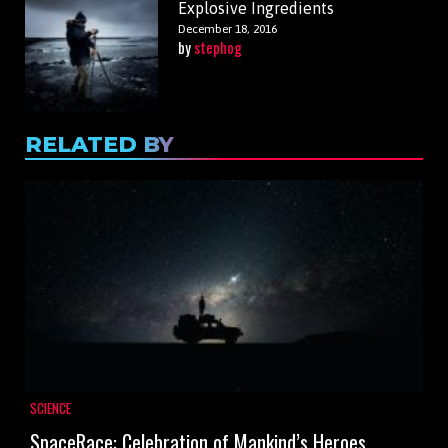
Explosive Ingredients
December 18, 2016
by
stephog
RELATED BY
SCIENCE
SpaceRace: Celebration of Mankind’s Heroes