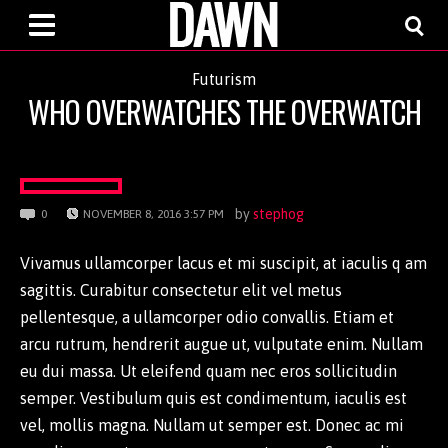
Futurism
WHO OVERWATCHES THE OVERWATCH
by
stephog
0
NOVEMBER 8, 2016 3:57 PM
Vivamus ullamcorper lacus et mi suscipit, at iaculis q am
sagittis. Curabitur consectetur elit vel metus
pellentesque, a ullamcorper odio convallis. Etiam et
arcu rutrum, hendrerit augue ut, vulputate enim. Nullam
eu dui massa. Ut eleifend quam nec eros sollicitudin
semper. Vestibulum quis est condimentum, iaculis est
vel, mollis magna. Nullam ut semper est. Donec ac mi