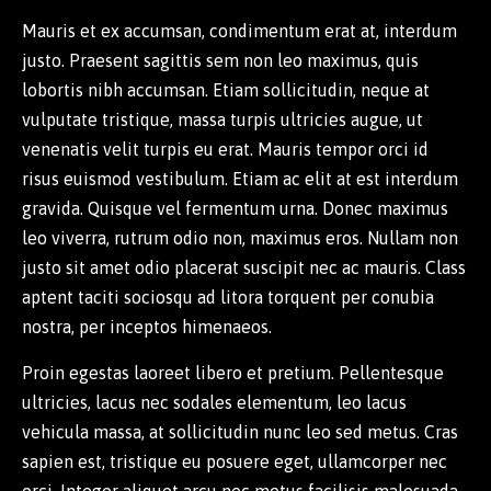
Mauris et ex accumsan, condimentum erat at, interdum
justo. Praesent sagittis sem non leo maximus, quis
lobortis nibh accumsan. Etiam sollicitudin, neque at
vulputate tristique, massa turpis ultricies augue, ut
venenatis velit turpis eu erat. Mauris tempor orci id
risus euismod vestibulum. Etiam ac elit at est interdum
gravida. Quisque vel fermentum urna. Donec maximus
leo viverra, rutrum odio non, maximus eros. Nullam non
justo sit amet odio placerat suscipit nec ac mauris. Class
aptent taciti sociosqu ad litora torquent per conubia
nostra, per inceptos himenaeos.
Proin egestas laoreet libero et pretium. Pellentesque
ultricies, lacus nec sodales elementum, leo lacus
vehicula massa, at sollicitudin nunc leo sed metus. Cras
sapien est, tristique eu posuere eget, ullamcorper nec
orci. Integer aliquet arcu nec metus facilisis malesuada