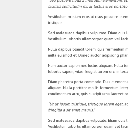
“Sed posuere nulla a interdum elementum. Eti
facilisis sollicitudin mi, at luctus eros porttito
Vestibulum pretium eros ut risus posuere eleme
tristique.
Sed malesuada dapibus vulputate. Etiam quis l
Vestibulum lobortis ullamcorper quam vel lacin
Nulla dapibus blandit lorem, quis fermentum ma
nulla euismod et. Donec auctor adipiscing phar
Nam auctor sapien nec luctus aliquam. Nulla t
lobortis sapien, vitae feugiat lorem orci in lec
Etiam pharetra porta commodo. Duis elementum 
aliquam. Nulla porttitor mollis fermentum. Inte
condimentum arcu, quis suscipit urna laoreet o
“Ut ut ipsum tristique, tristique lorem eget,
fringilla a sit amet mauris.”
Sed malesuada dapibus vulputate. Etiam quis l
Vestibulum lobortis ullamcorper quam vel lacin