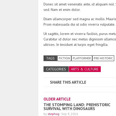
Donec sit amet venenatis ante, id aliquam nisl. 
sed. Nam et enim dolor.
Etiam ullamcorper sed magna ac mollis. Mauris c
Proin malesuada dui ut odio viverra vulputate. 
Ut sagittis, lorem et viverra facilisis, purus me
Curabitur id dolor nec metus dignissim ullamco
ultrices. In tincidunt at turpis eget fringilla.
TAGS
FICTION
PLATFORMER
PRE-HISTORIC
CATEGORIES
ARTS & CULTURE
SHARE THIS ARTICLE
OLDER ARTICLE
THE STOMPING LAND: PREHISTORIC
SURVIVAL WITH DINOSAURS
by
stephog
-
Sep 9, 2014