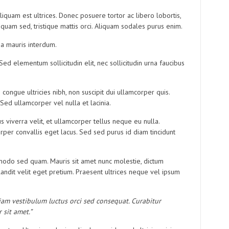
iquam est ultrices. Donec posuere tortor ac libero lobortis,
quam sed, tristique mattis orci. Aliquam sodales purus enim.
nia mauris interdum.
Sed elementum sollicitudin elit, nec sollicitudin urna faucibus
ongue ultricies nibh, non suscipit dui ullamcorper quis.
Sed ullamcorper vel nulla et lacinia.
tus viverra velit, et ullamcorper tellus neque eu nulla.
rper convallis eget lacus. Sed sed purus id diam tincidunt
modo sed quam. Mauris sit amet nunc molestie, dictum
landit velit eget pretium. Praesent ultrices neque vel ipsum
am vestibulum luctus orci sed consequat. Curabitur
r sit amet.”