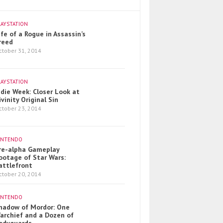
LAYSTATION
ife of a Rogue in Assassin’s
reed
ctober 31, 2014
LAYSTATION
ndie Week: Closer Look at
ivinity Original Sin
ctober 23, 2014
INTENDO
re-alpha Gameplay
ootage of Star Wars:
attlefront
ctober 20, 2014
INTENDO
hadow of Mordor: One
archief and a Dozen of