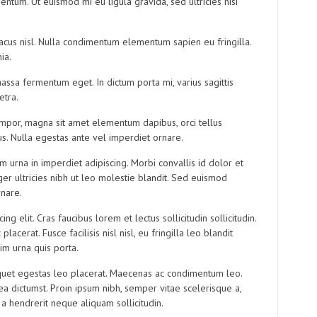
ntum. Ut euismod mi eu ligula gravida, sed ultricies nisi
acus nisl. Nulla condimentum elementum sapien eu fringilla.
ia.
ssa fermentum eget. In dictum porta mi, varius sagittis
etra.
empor, magna sit amet elementum dapibus, orci tellus
tus. Nulla egestas ante vel imperdiet ornare.
urna in imperdiet adipiscing. Morbi convallis id dolor et
ger ultricies nibh ut leo molestie blandit. Sed euismod
rnare.
g elit. Cras faucibus lorem et lectus sollicitudin sollicitudin.
lacerat. Fusce facilisis nisl nisl, eu fringilla leo blandit
sim urna quis porta.
quet egestas leo placerat. Maecenas ac condimentum leo.
ea dictumst. Proin ipsum nibh, semper vitae scelerisque a,
, a hendrerit neque aliquam sollicitudin.