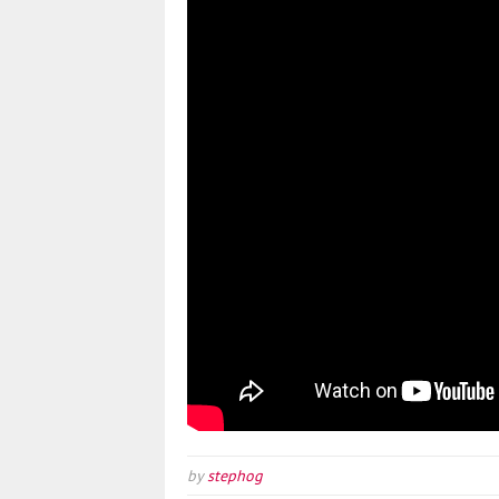
by
stephog