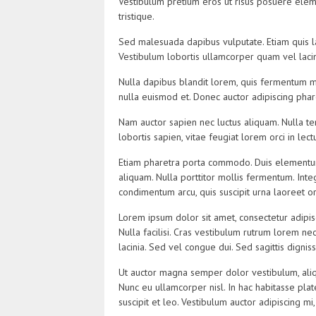
Vestibulum pretium eros ut risus posuere eleme
tristique.
Sed malesuada dapibus vulputate. Etiam quis l
Vestibulum lobortis ullamcorper quam vel lacin
Nulla dapibus blandit lorem, quis fermentum ma
nulla euismod et. Donec auctor adipiscing phar
Nam auctor sapien nec luctus aliquam. Nulla t
lobortis sapien, vitae feugiat lorem orci in lec
Etiam pharetra porta commodo. Duis elementum 
aliquam. Nulla porttitor mollis fermentum. Inte
condimentum arcu, quis suscipit urna laoreet o
Lorem ipsum dolor sit amet, consectetur adipiscin
Nulla facilisi. Cras vestibulum rutrum lorem nec p
lacinia. Sed vel congue dui. Sed sagittis dignis
Ut auctor magna semper dolor vestibulum, ali
Nunc eu ullamcorper nisl. In hac habitasse plat
suscipit et leo. Vestibulum auctor adipiscing mi