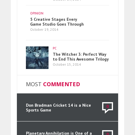
OPINION
5 Creative Stages Every
Game Studio Goes Through
October 19, 2014
PC
The Witcher 3: Perfect Way
to End This Awesome Trilogy
October 15, 2014
MOST
COMMENTED
Don Bradman Cricket 14 is a Nice
0
Sports Game
Planetary Annihilation is One of a
0