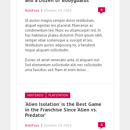
and a Dozen of Bodyguards
0
BobiFoxx
October 19, 2014
Ut auctor magna semper dolor vestibulum,
aliquet egestas leo placerat. Maecenas ac
condimentum leo. Nunc eu ullamcorper nisl. In
hac habitasse platea dictumst. Proin ipsum nibh,
semper vitae scelerisque a, suscipit et leo.
Vestibulum auctor adipiscing mi, a hendrerit
neque aliquam sollicitudin.
Donec sit amet venenatis ante, id aliquam nisl.
Sed elementum sollicitudin elit, nec sollicitudin
urna faucibus sed. Nam et enim dolor....
NINTENDO
PLAYSTATION
‘Alien Isolation’ is the Best Game
in the Franchise Since ‘Alien vs.
Predator’
0
BobiFoxx
October 19, 2014