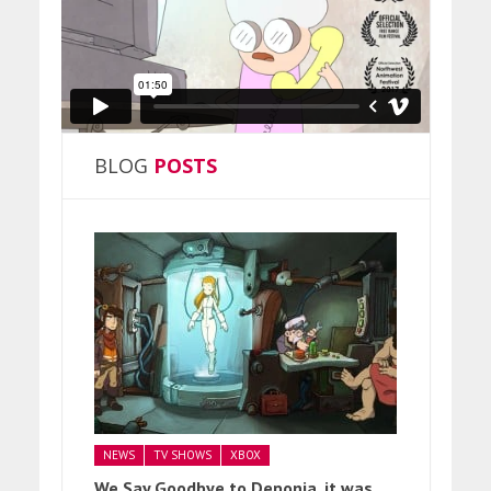
BLOG
POSTS
NEWS
TV SHOWS
XBOX
We Say Goodbye to Deponia, it was