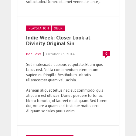
sollicitudin. Donec sit amet venenatis ante,...
PLAYSTATION
XBOX
Indie Week: Closer Look at
Divinity Original Sin
0
BobiFoxx
October 23, 2014
Sed malesuada dapibus vulputate. Etiam quis
lacus nisl. Nulla condimentum elementum
sapien eu fringilla. Vestibulum lobortis
ullamcorper quam vel lacinia.
Aenean aliquet tellus nec elit commodo, quis
aliquam est ultrices. Donec posuere tortor ac
libero lobortis, id laoreet mi aliquam. Sed lorem
dui, ornare a quam sed, tristique mattis orci.
Aliquam sodales purus enim....