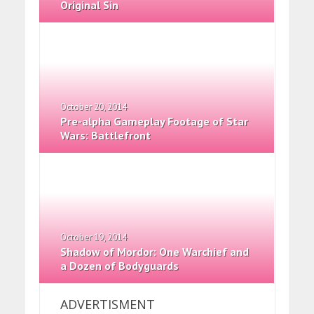
Original Sin
October 20, 2014
Pre-alpha Gameplay Footage of Star
Wars: Battlefront
October 19, 2014
Shadow of Mordor: One Warchief and
a Dozen of Bodyguards
ADVERTISMENT