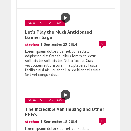
GADGETS
TV SHOWS
Let’s Play the Much Anticipated
Banner Saga
0
stephog
September 25, 2014
Lorem ipsum dolor sit amet, consectetur
adipiscing elit. Cras faucibus lorem et lectus
sollicitudin sollicitudin. Nulla facilisi. Cras
vestibulum rutrum lorem nec placerat. Fusce
facilisis nisl nisl, eu fringilla leo blandit lacinia.
Sed vel congue dui....
GADGETS
TV SHOWS
The Incredible Van Helsing and Other
RPG’s
0
stephog
September 18, 2014
Lorem ipsum dolor sit amet, consectetur