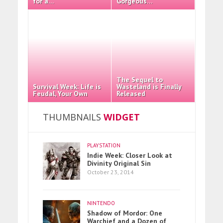
for a…
Gorgeous…
The Sequel to
Survival Week: Life is
Wasteland is Finally
Feudal, Your Own
Released
THUMBNAILS
WIDGET
PLAYSTATION
Indie Week: Closer Look at
Divinity Original Sin
October 23, 2014
NINTENDO
Shadow of Mordor: One
Warchief and a Dozen of