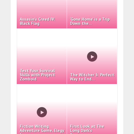
Assasin’s Creed IV:
‘Gone Home’ is a Trip
Black Flag
Down the…
Test Your Survival
Skills with Project
The Witcher 3: Perfect
Zomboid
Way to End…
Fiction Writing
First Look at The
Adventure Game, Elegy
Long Dark’s