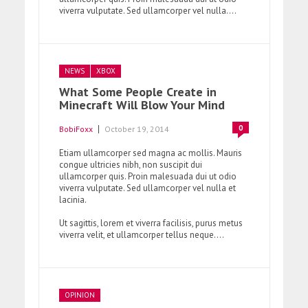
viverra vulputate. Sed ullamcorper vel nulla....
NEWS
XBOX
What Some People Create in
Minecraft Will Blow Your Mind
0
BobiFoxx
October 19, 2014
Etiam ullamcorper sed magna ac mollis. Mauris
congue ultricies nibh, non suscipit dui
ullamcorper quis. Proin malesuada dui ut odio
viverra vulputate. Sed ullamcorper vel nulla et
lacinia.
Ut sagittis, lorem et viverra facilisis, purus metus
viverra velit, et ullamcorper tellus neque....
OPINION