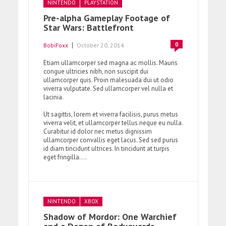
NINTENDO
PLAYSTATION
Pre-alpha Gameplay Footage of
Star Wars: Battlefront
0
BobiFoxx
October 20, 2014
Etiam ullamcorper sed magna ac mollis. Mauris
congue ultricies nibh, non suscipit dui
ullamcorper quis. Proin malesuada dui ut odio
viverra vulputate. Sed ullamcorper vel nulla et
lacinia.
Ut sagittis, lorem et viverra facilisis, purus metus
viverra velit, et ullamcorper tellus neque eu nulla.
Curabitur id dolor nec metus dignissim
ullamcorper convallis eget lacus. Sed sed purus
id diam tincidunt ultrices. In tincidunt at turpis
eget fringilla....
NINTENDO
XBOX
Shadow of Mordor: One Warchief